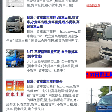
三菱堅達五期規格 (租貨車,小貨車出
租,貨車租賃,租小貨車,貨車出租)
較新的文章
日通小貨車出租商行 :貨車出租,租貨
車,小貨車出租,貨車租賃,租小貨車,高
雄貨車出租
日通小貨車出租商行 https://www.貨
車出租.tw/ 成立於高雄地區:經營多
年在" 貨車出租 " 同業以合理價錢,優質的服務態度,
3.5T 三菱堅達歐盟五期 自手排貨車
(倒車雷達)
3.5T 三菱堅達歐盟五期 自手排貨車
(倒車雷達) (小貨車出租,貨車租賃,租
小貨車, 貨車出租, 租貨車 )
5.0T日野
日通小貨車出租商行簡介
日通小貨車出租商行 http://www.貨車
出租.tw/ 成立於高雄地區:經營多年
在" 貨車出租 " 同業以合理價錢,優質
的服務態度,堅持誠信用心正派的努力
經營之下;在業界,貨車出租,租貨車, 小貨車出租,租小
貨車,貨車租賃,建立優良口...