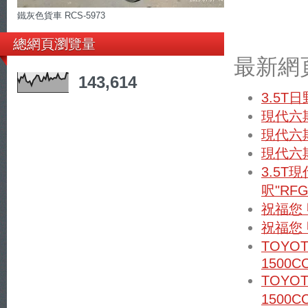
xn--
yetr70ei2mo5
鐵灰色貨車 RCS-5973
79qq9vh4ytvq9n
總網頁瀏覽量
最新網
143,614
3.5T
現代六期
現代六期
現代六期
3.5T
呎"RFG
祝福您
祝福您
TOYO
1500C
TOYO
1500