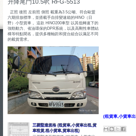
升降尾門10.5呎 RFG-5513
正照 後照 左前照 側照 載重為3.5公噸、符合歐盟
六期排放標準，並搭載手自排變速箱的HINO（日
野）小型貨車 。這款 HINO200車型 以其低轉速下的
強勁動力、省油環保的DPR系統，以及高剛性車體結
構等特點聞名，提供多種軸距和貨台組合以滿足不同
的載貨需求。
(租貨車,小貨車出
三菱堅達規格 (租貨車,小貨車出租,貨
車租賃,租小貨車,貨車出租)