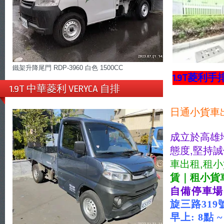
鐵架升降尾門 RDP-3960 白色 1500CC
1.9T菱利手
1.9T 中華菱利 VERYCA 自排
日通小貨車
成立於高雄
態度,堅持
車出租,租小
賃｜租小貨
自備停車場
旋三路31
早上: 8點 ~