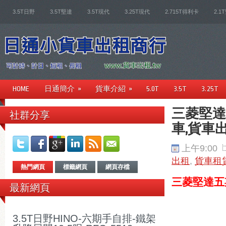
3.5T日野
3.5T堅達
3.5T現代
3.25T現代
2.715T得利卡
2.1
HOME
日通簡介
»
貨車介紹
»
5.0T
3.5T
3.25T
三菱堅達
社群分享
車,貨車出
上午9:00
出租
,
貨車租
熱門網頁
標籤網頁
網頁存檔
三菱堅達五
最新網頁
3.5T日野HINO-六期手自排-鐵架