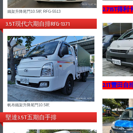
2.715T得
鐵架升降尾門10.5呎 RFG-5513
3.5T現代六期自排RFG-1371
2.1T豐田
帆布鐵架升降尾門10.5呎
堅達3.5T五期自手排