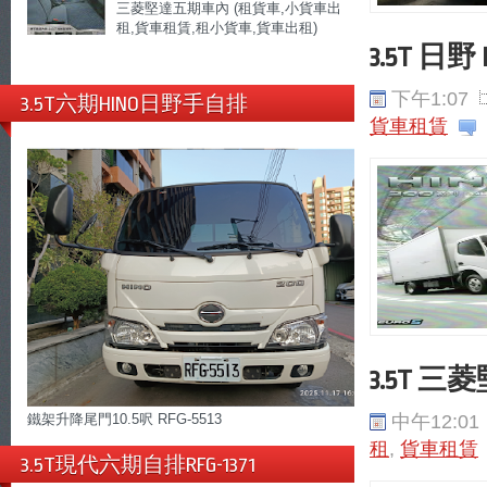
三菱堅達五期車內 (租貨車,小貨車出
租,貨車租賃,租小貨車,貨車出租)
3.5T 
下午1:07
3.5T六期HINO日野手自排
貨車租賃
3.5T 
中午12:01
鐵架升降尾門10.5呎 RFG-5513
租
,
貨車租賃
3.5T現代六期自排RFG-1371