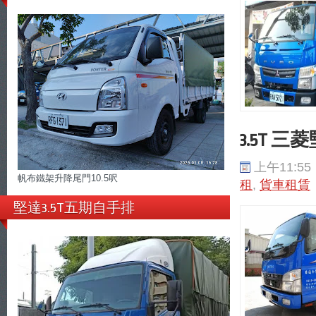
3.5T 
上午11:55
帆布鐵架升降尾門10.5呎
租
,
貨車租賃
堅達3.5T五期自手排