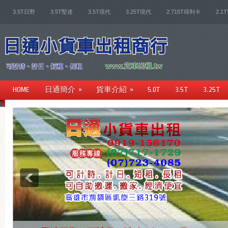
3.5T日野
3.5T堅達
3.5T現代
3.25T現代
2.715T得利卡
2.1
HOME
日通簡介
»
貨車介紹
»
5.0T
3.5T
3.25T