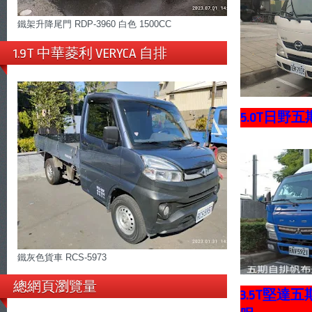
鐵架升降尾門 RDP-3960 白色 1500CC
1.9T 中華菱利 VERYCA 自排
5.0T日野
鐵灰色貨車 RCS-5973
總網頁瀏覽量
3.5T堅達