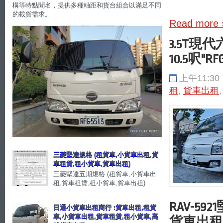
構等特點聞名，提供多種軸距和貨台組合以滿足不同
的載貨需求。
Read more 
3.5T現
10.5呎"RFG
上午11:30
租
,
貨車出租
三菱堅達規格 (租貨車,小貨車出租,貨
車租賃,租小貨車,貨車出租)
三菱堅達五期規格 (租貨車,小貨車出
租,貨車租賃,租小貨車,貨車出租)
RAV-5
日通小貨車出租商行 :貨車出租,租貨
車,小貨車出租,貨車租賃,租小貨車,高
貨車出租