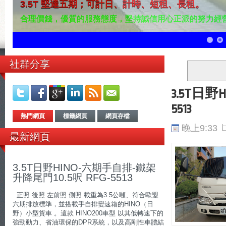
5.0T 堅達五期鐵架；可計日、計時、短租、長租。
合理價錢，優質的服務態度，堅持誠信用心正派的努力經
6
7
8
社群分享
3.5T日野
5513
熱門網頁
標籤網頁
網頁存檔
晚上9:33
最新網頁
3.5T日野HINO-六期手自排-鐵架
升降尾門10.5呎 RFG-5513
正照 後照 左前照 側照 載重為3.5公噸、符合歐盟
六期排放標準，並搭載手自排變速箱的HINO（日
野）小型貨車 。這款 HINO200車型 以其低轉速下的
強勁動力、省油環保的DPR系統，以及高剛性車體結