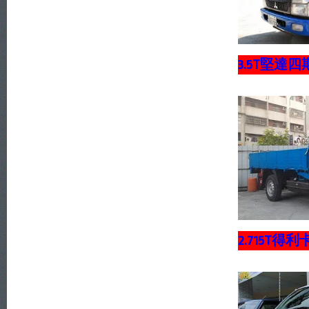
3.5T堅達四
2.715T得