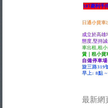
1.9T菱利手
日通小貨車
成立於高雄
態度,堅持
車出租,租小
賃｜租小貨
自備停車場
旋三路31
早上: 8點 ~
xn--
yetr70ei2mo5
79qq9vh4ytvq9n
最新網