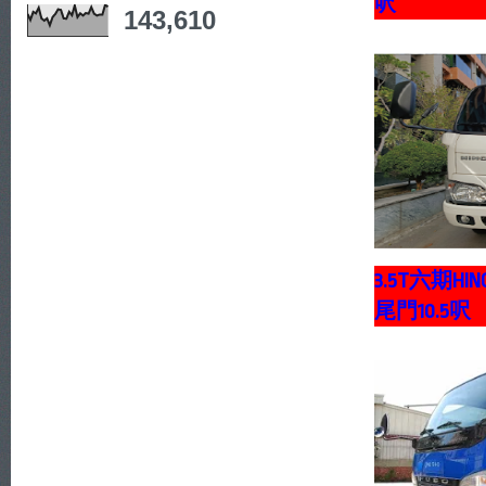
呎
143,610
3.5T六期
尾門10.5呎