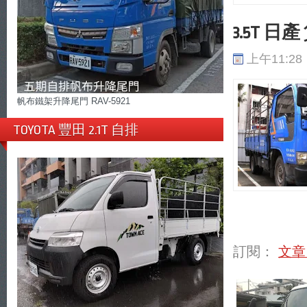
3.5T 日產
上午11:28
帆布鐵架升降尾門 RAV-5921
TOYOTA 豐田 2.1T 自排
訂閱：
文章 