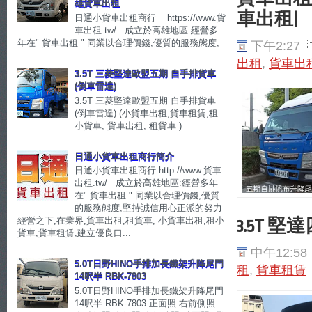
雄貨車出租
車出租|
日通小貨車出租商行 https://www.貨
車出租.tw/ 成立於高雄地區:經營多
年在" 貨車出租 " 同業以合理價錢,優質的服務態度,
下午2:27
出租
,
貨車出
3.5T 三菱堅達歐盟五期 自手排貨車
(倒車雷達)
3.5T 三菱堅達歐盟五期 自手排貨車
(倒車雷達) (小貨車出租,貨車租賃,租
小貨車, 貨車出租, 租貨車 )
日通小貨車出租商行簡介
日通小貨車出租商行 http://www.貨車
出租.tw/ 成立於高雄地區:經營多年
在" 貨車出租 " 同業以合理價錢,優質
的服務態度,堅持誠信用心正派的努力
經營之下;在業界,貨車出租,租貨車, 小貨車出租,租小
3.5T 堅
貨車,貨車租賃,建立優良口...
中午12:58
5.0T日野HINO手排加長鐵架升降尾門
租
,
貨車租賃
14呎半 RBK-7803
5.0T日野HINO手排加長鐵架升降尾門
14呎半 RBK-7803 正面照 右前側照