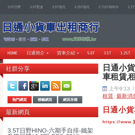
3.5T日野
3.5T堅達
3.5T現代
3.25T現代
2.715T得利卡
2.1
HOME
日通簡介
»
貨車介紹
»
5.0T
3.5T
3.25T
日通小貨
社群分享
車租賃,
上午9:13
租賃
,
最新消
熱門網頁
標籤網頁
網頁存檔
日通小
最新網頁
https://www
3.5T日野HINO-六期手自排-鐵架