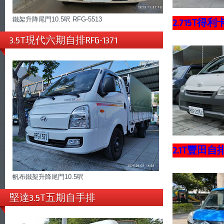
鐵架升降尾門10.5呎 RFG-5513
2.715T得
3.5T現代六期自排RFG-1371
2.1T豐田
帆布鐵架升降尾門10.5呎
堅達3.5T五期自手排