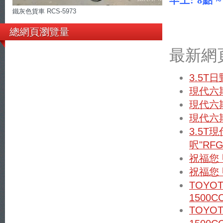
早上: 8點 ~
鐵灰色貨車 RCS-5973
xn--
yetr70ei2mo5
79qq9vh4ytvq9n
總網頁瀏覽量
最新網
3.5T
現代六期
現代六期
現代六期
3.5T
呎"RFG
祝福您
祝福您
TOYO
1500C
TOYO