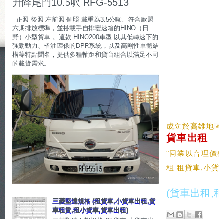
升降尾門10.5呎 RFG-5513
正照 後照 左前照 側照 載重為3.5公噸、符合歐盟
六期排放標準，並搭載手自排變速箱的HINO（日
野）小型貨車 。這款 HINO200車型 以其低轉速下的
強勁動力、省油環保的DPR系統，以及高剛性車體結
構等特點聞名，提供多種軸距和貨台組合以滿足不同
的載貨需求。
成立於高雄地區
貨車出租
"
同業以合理價
租,租貨車,
小貨
(貨車出租,
三菱堅達規格 (租貨車,小貨車出租,貨
車租賃,租小貨車,貨車出租)