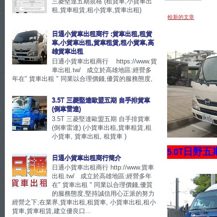
三菱堅達五期規格 (租貨車,小貨車出
租,貨車租賃,租小貨車,貨車出租)
較新的文章
日通小貨車出租商行 :貨車出租,租貨
車,小貨車出租,貨車租賃,租小貨車,高
雄貨車出租
日通小貨車出租商行 https://www.貨
車出租.tw/ 成立於高雄地區:經營多
年在" 貨車出租 " 同業以合理價錢,優質的服務態度,
3.5T 三菱堅達歐盟五期 自手排貨車
(倒車雷達)
3.5T 三菱堅達歐盟五期 自手排貨車
(倒車雷達) (小貨車出租,貨車租賃,租
小貨車, 貨車出租, 租貨車 )
5.0T日野
日通小貨車出租商行簡介
日通小貨車出租商行 http://www.貨車
出租.tw/ 成立於高雄地區:經營多年
在" 貨車出租 " 同業以合理價錢,優質
的服務態度,堅持誠信用心正派的努力
經營之下;在業界,貨車出租,租貨車, 小貨車出租,租小
貨車,貨車租賃,建立優良口...