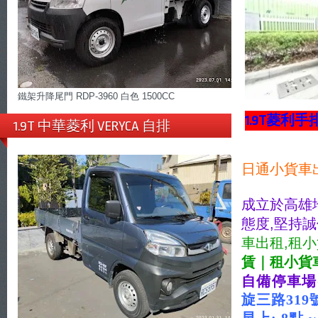
鐵架升降尾門 RDP-3960 白色 1500CC
1.9T菱利手
1.9T 中華菱利 VERYCA 自排
日通小貨車
成立於高雄
態度,堅持
車出租,租小
賃｜租小貨
自備停車場
旋三路31